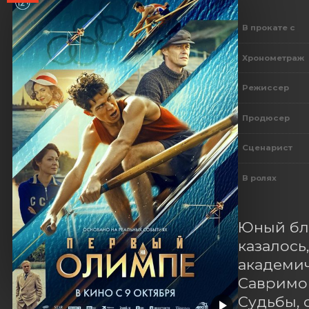
В прокате с
Хронометраж
Режиссер
Продюсер
Сценарист
В ролях
Юный бло
казалось
академич
Савримов
Судьбы, 