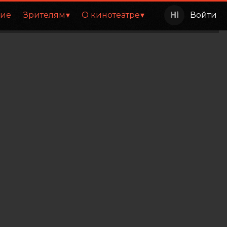
ние
Зрителям
О кинотеатре
Войти