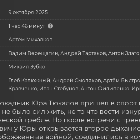
9 октября 2025
1 час 46 минут
Артём Михалков
Вадим Верещагин, Андрей Тартаков, Антон Злат
Михаил Зубко
Глеб Калюжный, Андрей Смоляков, Артём Быстро
Кравченко, Иван Стебунов, Антон Филипенко, И
кадник Юра Тюкалов пришел в спорт пос
, не было сил жить, не то что вести изн
еской гребле. Но после встречи с тре
ич у Юры открывается второе дыхание, 
обожженные войной, соединились в ком