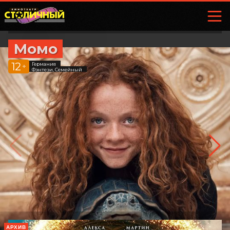
Момо
12
Германия
+
Фэнтези, Семейный
АРХИВ