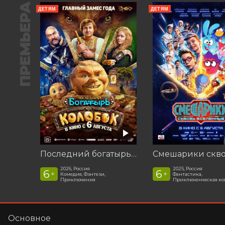
ПРЕМЬЕРА
ДЕТЯМ
ДЕТЯМ
Последний богатырь. Колобок
2026, Россия
2025, Россия
6
6
+
+
Комедия, Фэнтези,
Фантастика,
Приключения
Приключенческая к
Основное