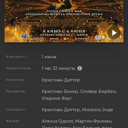
1 июня
В прокате с
1 час 32 минуты
Хронометраж
Кристиан Диттер
Режиссер
Кристиан Бекер, Оливер Бербен,
Продюсер
Ульрике Фаут
Кристиан Диттер, Михаэль Энде
Сценарист
Алекса Гудолл, Мартин Фриман,
В ролях
Лора Хэддок, Ким Бодния, Клас