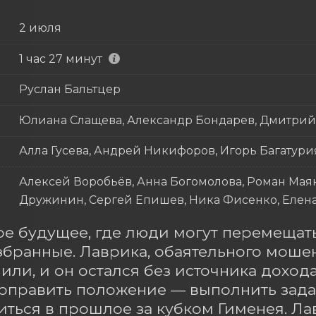
2 июля
1 час 27 минут
Руслан Бальтцер
Юлиана Слащева, Александр Бондарев, Дмитрий
Алла Гусева, Андрей Никифоров, Игорь Багатури
Алексей Воробьёв, Анна Богомолова, Роман Мая
Дружинин, Сергей Епишев, Ника Фисенко, Елена
е будущее, где люди могут перемещать
збранные. Лаврика, обаятельного мошен
или, и он остался без источника дохода
оправить положение — выполнить зад
иться в прошлое за кубком Гименея. Ла