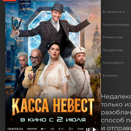
В прокате с
Хронометраж
Режиссер
Продюсер
Сценарист
В ролях
Недалеко
только и
разоблач
способ п
и отправ