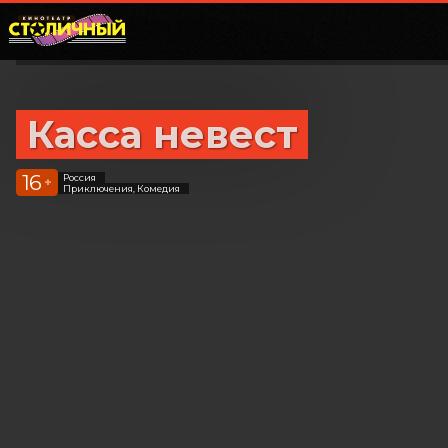
Касса невест
16
Россия
+
Приключения, Комедия