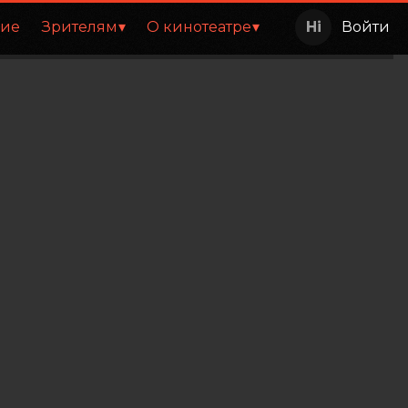
ние
Зрителям
О кинотеатре
Войти