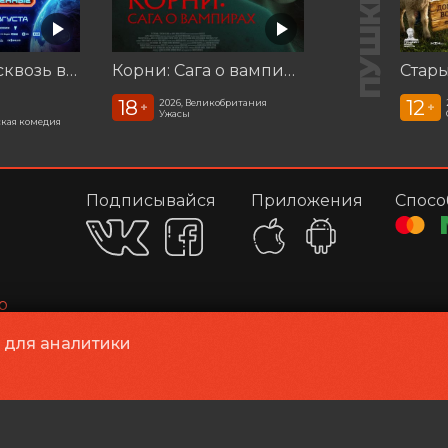
Смешарики сквозь вселенные
Корни: Сага о вампирах
Стар
18
12
2026, Великобритания
+
+
Ужасы
кая комедия
Подписывайся
Приложения
Спосо
р
Конта
и для аналитики
Касса