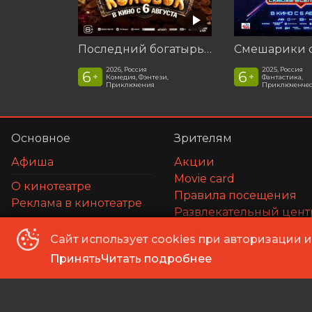
Последний богатырь. Колобок
2026, Россия
2025, Россия
6
6
+
+
Комедия, Фэнтези,
Фантастика,
Приключения
Приключенчес
Основное
Зрителям
Афиша
Акции
Movie card
О кинотеатре
Правила посещения
Реклама в кинотеатре
Развлекательный цент
Возврат билетов
Сайт использует cookies при авторизации 
Оплата картой
Принять
Читать подробнее
Правила и соглашения
ООО Маска
©
2026