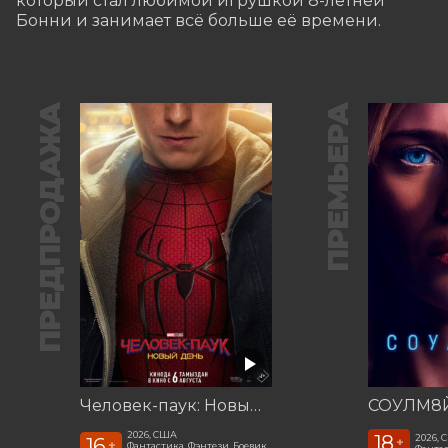
который стал любимой игрушкой 8-летней 
Бонни и занимает всё больше её времени.
ПРЕДПРОДАЖА
ПРЕМЬЕРА
Человек-паук: Новый день
СОУЛМ8Й
2026, США
18
2026,
16
+
+
Фантастика, Фэнтези, Боевик,