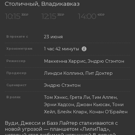
Столичный
, Владикавказ
10:15
12:15
14:00
300 ₽
350 ₽
400 ₽
23 июня
В прокате с
1 час 42 минуты
Хронометраж
Маккенна Харрис, Эндрю Стэнтон
Режиссер
Линдси Коллинз, Пит Доктер
Продюсер
Эндрю Стэнтон
Сценарист
Том Хэнкс, Грета Ли, Тим Аллен,
В ролях
Эрни Хадсон, Джоан Кьюсак, Тони
Хейл, Блейк Кларк, Конан О’Брайен
Вуди, Джесси и Базз Лайтер сталкиваются с 
новой угрозой — планшетом «ЛилиПад», 